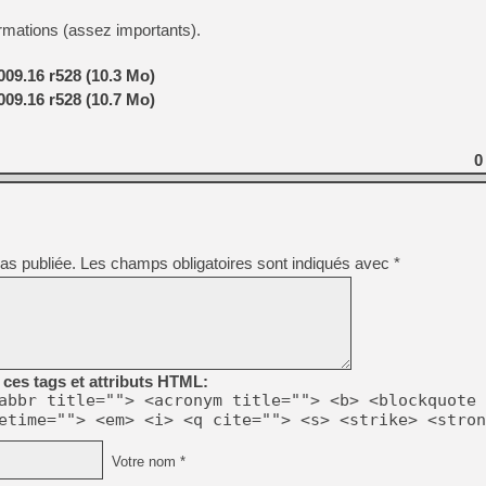
ormations (assez importants).
009.16 r528 (10.3 Mo)
009.16 r528 (10.7 Mo)
0
as publiée.
Les champs obligatoires sont indiqués avec
*
ces tags et attributs HTML:
abbr title=""> <acronym title=""> <b> <blockquote 
etime=""> <em> <i> <q cite=""> <s> <strike> <stron
Votre nom *