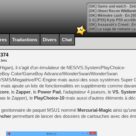
[Mo5] DOOM arrive en cart
[GK] Bethesda fête les 30 
ires
Traductions
Divers
Chat
[GK] Roblox : l'action en B
.374
[GK] Agenda - GeForce NOW
 Jets
[GK] Devolver Digital en a 
 Higan), il s’agit d’un émulateur de NES/VS.System/PlayChoice-
Boy Color/GameBoy Advance/WonderSwan/WonderSwan
[LS] [PS5] ps5-y2jb-autolo
/SMS/Megadrive/PC-Engine mais aussi des sous systèmes Super
[GK] Pourquoi Marvel Tokon 
, mais ajoute un lots de fonctionnalités en suppléments comme dava
[GK] Test : Restory : Chill
core
, le
Zapper
, le
Power Pad
, l’adaptateur 4 joueurs, le
VS. Syste
[GK] GTA 6 : Rockstar Games
pas le Zapper), le
PlayChoice-10
mais aussi d’autres éléments à déco
[GK] Hot Wheels Infinite Rus
[GK] Mémoire cash - Secret 
[GK] Résultats Nintendo : 
un gestionnaire de paquet MSU1 nommé
Mercurial-Magic
ainsi qu’une
ncher
permettant de lancer des dossiers de cartouches avec des ém
[GK] Déjà des dégraissage
[Mo5] Brickboy cherche à r
[GK] Minecraft et ses « Gra