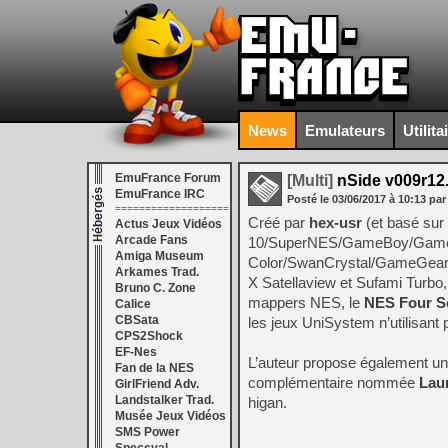
News
Emulateurs
Utilita
EmuFrance Forum
[Multi]
nSide v009r12
EmuFrance IRC
Posté le
03/06/2017
à
10:13
par
===================
Créé par
hex-usr
(et basé sur
Actus Jeux Vidéos
Arcade Fans
10/SuperNES/GameBoy/Game
Amiga Museum
Color/SwanCrystal/GameGear
Arkames Trad.
X Satellaview et Sufami Turbo
Bruno C. Zone
mappers NES, le
NES Four S
Calice
CBSata
les jeux UniSystem n’utilisant 
CPS2Shock
EF-Nes
L’auteur propose également 
Fan de la NES
complémentaire nommée
Lau
GirlFriend Adv.
Landstalker Trad.
higan.
Musée Jeux Vidéos
SMS Power