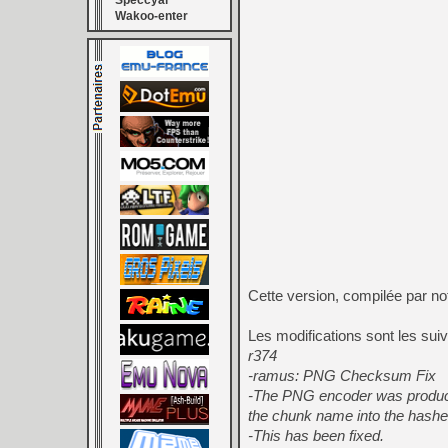
Speccyal
Wakoo-enter
Cette version, compilée par no
Les modifications sont les sui
r374
-ramus: PNG Checksum Fix
-The PNG encoder was producin
the chunk name into the hasher
-This has been fixed.