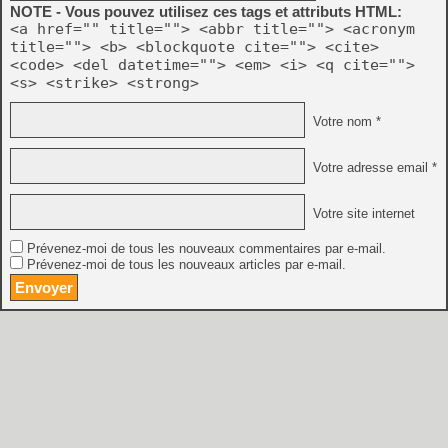
NOTE - Vous pouvez utilisez ces tags et attributs HTML:
<a href="" title=""> <abbr title=""> <acronym
title=""> <b> <blockquote cite=""> <cite>
<code> <del datetime=""> <em> <i> <q cite="">
<s> <strike> <strong>
Votre nom *
Votre adresse email *
Votre site internet
Prévenez-moi de tous les nouveaux commentaires par e-mail.
Prévenez-moi de tous les nouveaux articles par e-mail.