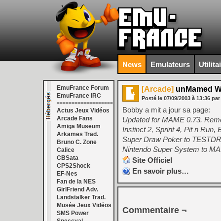
News
Emulateurs
Utilita
EmuFrance Forum
[Arcade]
unMamed W
EmuFrance IRC
Posté le
07/09/2003
à
13:36
pa
===================
Bobby a mit a jour sa page:
Actus Jeux Vidéos
Arcade Fans
Updated for MAME 0.73. Remov
Amiga Museum
Instinct 2, Sprint 4, Pit n Run
Arkames Trad.
Super Draw Poker to TESTDRI
Bruno C. Zone
Nintendo Super System to M
Calice
CBSata
Site Officiel
CPS2Shock
En savoir plus…
EF-Nes
Fan de la NES
GirlFriend Adv.
Landstalker Trad.
Musée Jeux Vidéos
Commentaire ¬
SMS Power