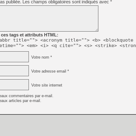
as publiée.
Les champs obligatoires sont indiqués avec
*
[GK] Résultats Nintendo : 
[GK] Déjà des dégraissage
[Mo5] Brickboy cherche à r
[GK] Minecraft et ses « Gra
ces tags et attributs HTML:
[GK] Beast of Reincarnation
[GK] Ubisoft : fin de parti
abbr title=""> <acronym title=""> <b> <blockquote 
[GK] Mémoire cash - Metroid
etime=""> <em> <i> <q cite=""> <s> <strike> <stron
[GK] Dan Houser (GTA) défe
[GK] Comment EA Sports FC
[GK] Crimson Moon : un Dark
Votre nom *
[GK] Isle of Reveries : le j
[GK] Moonlighter 2 : The En
[GK] Capcom relance Monste
Votre adresse email *
Votre site internet
[GK] Guillermo del Toro ado
eaux commentaires par e-mail.
aux articles par e-mail.