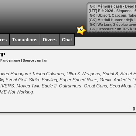
[LTF] Eté 2026 - Séquence 
[GK] Mistfall Hunter : déjà 
[GK] Wo Long 2 évolue avec
[GK] Crossfire : un TPS à 100
[LS] [PS5] Premiers signes 
ires
Traductions
Divers
Chat
IP
r Fandemame
| Source :
un fan
[Mo5] DOOM arrive en cart
[GK] Bethesda fête les 30 
ed Hanagumi Taisen Columns, Ultra X Weapons, Sprint 8, Street 
[GK] Roblox : l'action en B
, Big Event Golf, Strike Bowling, Super Speed Race, Genix. Added to Li
VERS. Moved Twin Eagle 2, Outrunners, Great Guns, Sega Mega T
[GK] Agenda - GeForce NOW
AME-Not Working.
[GK] Devolver Digital en a 
[LS] [PS5] ps5-y2jb-autolo
0
[GK] Pourquoi Marvel Tokon 
[GK] Test : Restory : Chill
[GK] GTA 6 : Rockstar Games
[GK] Hot Wheels Infinite Rus
[GK] Mémoire cash - Secret 