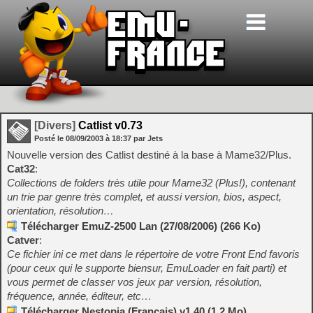
[Divers]
Catlist v0.73
Posté le
08/09/2003
à
18:37
par Jets
Nouvelle version des Catlist destiné à la base à Mame32/Plus.
Cat32
:
Collections de folders très utile pour Mame32 (Plus!), contenant
un trie par genre très complet, et aussi version, bios, aspect,
orientation, résolution…
Télécharger EmuZ-2500 Lan (27/08/2006) (266 Ko)
Catver
:
Ce fichier ini ce met dans le répertoire de votre Front End favoris
(pour ceux qui le supporte biensur, EmuLoader en fait parti) et
vous permet de classer vos jeux par version, résolution,
fréquence, année, éditeur, etc…
Télécharger Nestopia (Français) v1.40 (1.2 Mo)