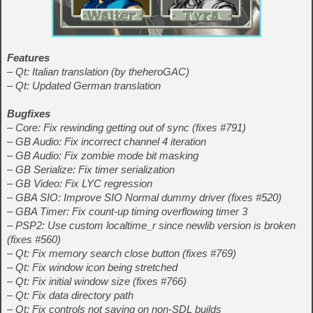
Features
– Qt: Italian translation (by theheroGAC)
– Qt: Updated German translation
Bugfixes
– Core: Fix rewinding getting out of sync (fixes #791)
– GB Audio: Fix incorrect channel 4 iteration
– GB Audio: Fix zombie mode bit masking
– GB Serialize: Fix timer serialization
– GB Video: Fix LYC regression
– GBA SIO: Improve SIO Normal dummy driver (fixes #520)
– GBA Timer: Fix count-up timing overflowing timer 3
– PSP2: Use custom localtime_r since newlib version is broken
(fixes #560)
– Qt: Fix memory search close button (fixes #769)
– Qt: Fix window icon being stretched
– Qt: Fix initial window size (fixes #766)
– Qt: Fix data directory path
– Qt: Fix controls not saving on non-SDL builds