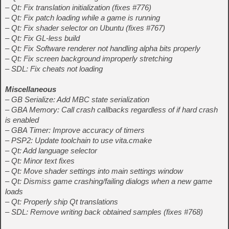
– Qt: Fix translation initialization (fixes #776)
– Qt: Fix patch loading while a game is running
– Qt: Fix shader selector on Ubuntu (fixes #767)
– Qt: Fix GL-less build
– Qt: Fix Software renderer not handling alpha bits properly
– Qt: Fix screen background improperly stretching
– SDL: Fix cheats not loading
Miscellaneous
– GB Serialize: Add MBC state serialization
– GBA Memory: Call crash callbacks regardless of if hard crash
is enabled
– GBA Timer: Improve accuracy of timers
– PSP2: Update toolchain to use vita.cmake
– Qt: Add language selector
– Qt: Minor text fixes
– Qt: Move shader settings into main settings window
– Qt: Dismiss game crashing/failing dialogs when a new game
loads
– Qt: Properly ship Qt translations
– SDL: Remove writing back obtained samples (fixes #768)