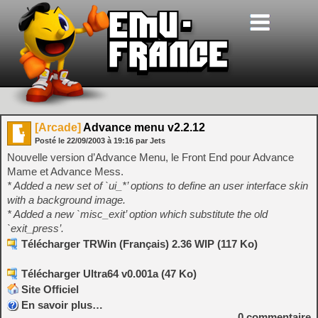
[Arcade]
Advance menu v2.2.12
Posté le
22/09/2003
à
19:16
par Jets
Nouvelle version d’Advance Menu, le Front End pour Advance
Mame et Advance Mess.
* Added a new set of `ui_*’ options to define an user interface skin
with a background image.
* Added a new `misc_exit’ option which substitute the old
`exit_press’.
Télécharger TRWin (Français) 2.36 WIP (117 Ko)
Télécharger Ultra64 v0.001a (47 Ko)
Site Officiel
En savoir plus…
0
commentaire