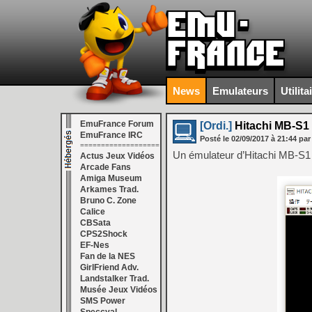
News
Emulateurs
Utilita
EmuFrance Forum
[Ordi.]
Hitachi MB-S1 
EmuFrance IRC
Posté le
02/09/2017
à
21:44
par
===================
Un émulateur d’Hitachi MB-S1 
Actus Jeux Vidéos
Arcade Fans
Amiga Museum
Arkames Trad.
Bruno C. Zone
Calice
CBSata
CPS2Shock
EF-Nes
Fan de la NES
GirlFriend Adv.
Landstalker Trad.
Musée Jeux Vidéos
SMS Power