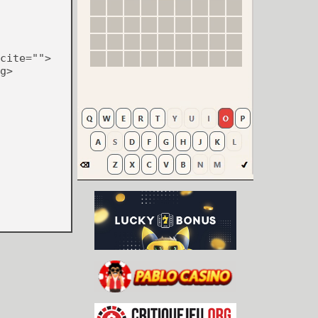
cite="">
g>