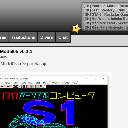
[GK] Pourquoi Marvel Tokon 
[GK] Test : Restory : Chill
[GK] GTA 6 : Rockstar Games
[GK] Hot Wheels Infinite Rus
[GK] Mémoire cash - Secret 
[GK] Résultats Nintendo : 
[GK] Déjà des dégraissage
ires
Traductions
Divers
Chat
[Mo5] Brickboy cherche à r
[GK] Minecraft et ses « Gra
Model05 v0.3.4
 Jets
[GK] Beast of Reincarnation
[GK] Ubisoft : fin de parti
Model05 créé par Sasaji.
[GK] Mémoire cash - Metroid
[GK] Dan Houser (GTA) défe
[GK] Comment EA Sports FC
[GK] Crimson Moon : un Dark
[GK] Isle of Reveries : le j
[GK] Moonlighter 2 : The En
[GK] Capcom relance Monste
[Mo5] Deux inédits du Virtu
[GK] Le beat'em up The Walk
[GK] Endless Legend 2 : enf