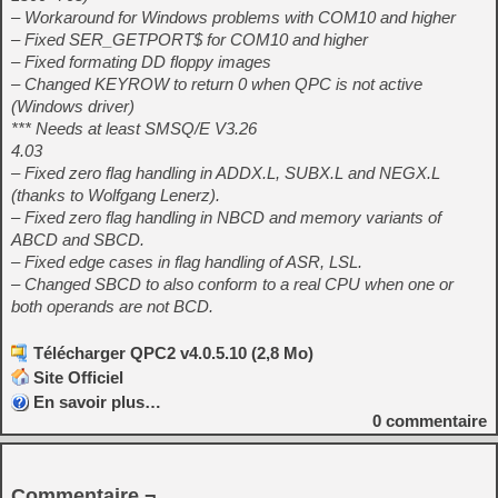
– Workaround for Windows problems with COM10 and higher
– Fixed SER_GETPORT$ for COM10 and higher
– Fixed formating DD floppy images
– Changed KEYROW to return 0 when QPC is not active
(Windows driver)
*** Needs at least SMSQ/E V3.26
4.03
– Fixed zero flag handling in ADDX.L, SUBX.L and NEGX.L
(thanks to Wolfgang Lenerz).
– Fixed zero flag handling in NBCD and memory variants of
ABCD and SBCD.
– Fixed edge cases in flag handling of ASR, LSL.
– Changed SBCD to also conform to a real CPU when one or
both operands are not BCD.
Télécharger QPC2 v4.0.5.10 (2,8 Mo)
Site Officiel
En savoir plus…
0
commentaire
Commentaire ¬