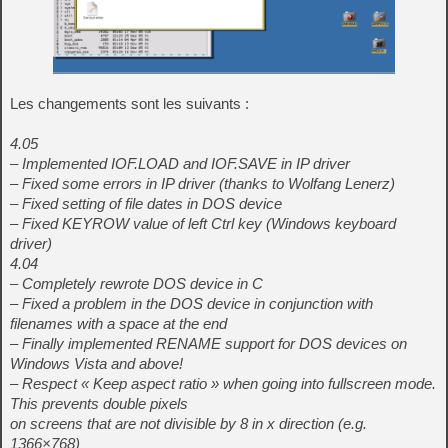
Les changements sont les suivants :
4.05
– Implemented IOF.LOAD and IOF.SAVE in IP driver
– Fixed some errors in IP driver (thanks to Wolfang Lenerz)
– Fixed setting of file dates in DOS device
– Fixed KEYROW value of left Ctrl key (Windows keyboard
driver)
4.04
– Completely rewrote DOS device in C
– Fixed a problem in the DOS device in conjunction with
filenames with a space at the end
– Finally implemented RENAME support for DOS devices on
Windows Vista and above!
– Respect « Keep aspect ratio » when going into fullscreen mode.
This prevents double pixels
on screens that are not divisible by 8 in x direction (e.g.
1366×768)