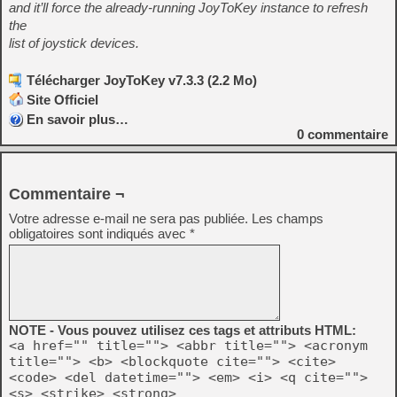
and it’ll force the already-running JoyToKey instance to refresh
the
list of joystick devices.
Télécharger JoyToKey v7.3.3 (2.2 Mo)
Site Officiel
En savoir plus…
0
commentaire
Commentaire ¬
Votre adresse e-mail ne sera pas publiée.
Les champs
obligatoires sont indiqués avec
*
NOTE - Vous pouvez utilisez ces tags et attributs HTML:
<a href="" title=""> <abbr title=""> <acronym
title=""> <b> <blockquote cite=""> <cite>
<code> <del datetime=""> <em> <i> <q cite="">
<s> <strike> <strong>