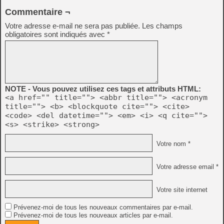
Commentaire ¬
Votre adresse e-mail ne sera pas publiée.
Les champs
obligatoires sont indiqués avec
*
NOTE - Vous pouvez utilisez ces tags et attributs HTML:
<a href="" title=""> <abbr title=""> <acronym
title=""> <b> <blockquote cite=""> <cite>
<code> <del datetime=""> <em> <i> <q cite="">
<s> <strike> <strong>
Votre nom *
Votre adresse email *
Votre site internet
Prévenez-moi de tous les nouveaux commentaires par e-mail.
Prévenez-moi de tous les nouveaux articles par e-mail.