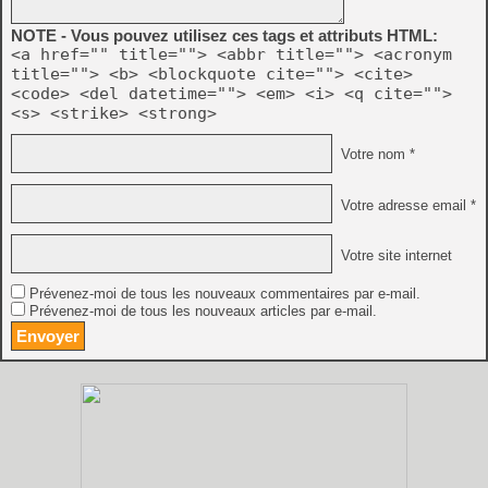
NOTE - Vous pouvez utilisez ces tags et attributs HTML:
<a href="" title=""> <abbr title=""> <acronym
title=""> <b> <blockquote cite=""> <cite>
<code> <del datetime=""> <em> <i> <q cite="">
<s> <strike> <strong>
Votre nom *
Votre adresse email *
Votre site internet
Prévenez-moi de tous les nouveaux commentaires par e-mail.
Prévenez-moi de tous les nouveaux articles par e-mail.