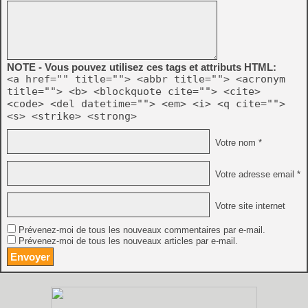
NOTE - Vous pouvez utilisez ces tags et attributs HTML:
<a href="" title=""> <abbr title=""> <acronym
title=""> <b> <blockquote cite=""> <cite>
<code> <del datetime=""> <em> <i> <q cite="">
<s> <strike> <strong>
Votre nom *
Votre adresse email *
Votre site internet
Prévenez-moi de tous les nouveaux commentaires par e-mail.
Prévenez-moi de tous les nouveaux articles par e-mail.