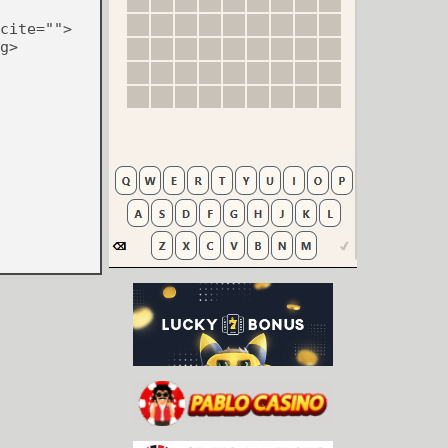
cite="">
g>