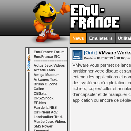
News
Emulateurs
Utilita
EmuFrance Forum
[Ordi.]
VMware Worksta
EmuFrance IRC
Posté le
01/01/2019
à
18:02
par
===================
VMware vous permet de lancer
Actus Jeux Vidéos
Arcade Fans
partitionner votre disque et s
Amiga Museum
entendu les applications et do
Arkames Trad.
des systèmes d’exploitation, ce
Bruno C. Zone
fichiers, copier/coller et ann
Calice
CBSata
d’encapsuler et de manipuler c
CPS2Shock
application ou encore de dépla
EF-Nes
Fan de la NES
GirlFriend Adv.
Landstalker Trad.
Musée Jeux Vidéos
SMS Power