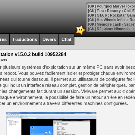
[GK] Pourquoi Marvel Tokon 
[GK] Test : Restory : Chill
[GK] GTA 6 : Rockstar Games
[GK] Hot Wheels Infinite Rus
[GK] Mémoire cash - Secret 
[GK] Résultats Nintendo : 
[GK] Déjà des dégraissage
ires
Traductions
Divers
Chat
[Mo5] Brickboy cherche à r
[GK] Minecraft et ses « Gra
tion v15.0.2 build 10952284
 Jets
[GK] Beast of Reincarnation
[GK] Ubisoft : fin de parti
 plusieurs systèmes d’exploitation sur un même PC sans avoir beso
[GK] Mémoire cash - Metroid
ans reboot. Vous pouvez facilement isoler et protéger chaque environn
[GK] Dan Houser (GTA) défe
nnées qui tourne dessous. Il permet aux utilisateurs de configurer fa
[GK] Comment EA Sports FC
[GK] Crimson Moon : un Dark
 qui inclut un interface réseau complet, gestion de périphériques, pa
[GK] Isle of Reveries : le j
uler les changements fait durant un session. VMware permet aux « opér
[GK] Moonlighter 2 : The En
haque environnement, la possibilité de faire un retour arrière en redé
[GK] Capcom relance Monste
cer un environnement a travers différentes machines configurées.
[Mo5] Deux inédits du Virtu
[GK] Le beat'em up The Walk
[GK] Endless Legend 2 : enf