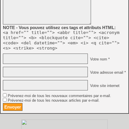
NOTE - Vous pouvez utilisez ces tags et attributs HTML:
<a href="" title=""> <abbr title=""> <acronym
title=""> <b> <blockquote cite=""> <cite>
<code> <del datetime=""> <em> <i> <q cite="">
<s> <strike> <strong>
Votre nom *
Votre adresse email *
Votre site internet
Prévenez-moi de tous les nouveaux commentaires par e-mail.
Prévenez-moi de tous les nouveaux articles par e-mail.