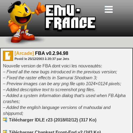
[Arcade]
FBA v0.2.94.98
Posté le
25/12/2003
à
20:37
par Jets
Nouvelle version de FBA dont voici les nouveautés:
– Fixed all the new bugs introduced in the previous version;
– Fixed the raster effects in Samurai Shodown 3;
– Preview images can be any png file upto 1024×0124 pixels;
– Added descriptive text to screenshot png files.
– Added a system information dialog that’s used when FB Alpha
crashes;
– Added the english language versions of mahoudai and
shippumd;
Télécharger IDLE r23 (2018/02/12) (317 Ko)
Télécharger Chankast Front-End v2 (243 Ko)