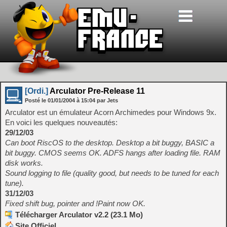
[Ordi.]
Arculator Pre-Release 11
Posté le
01/01/2004
à
15:04
par Jets
Arculator est un émulateur Acorn Archimedes pour Windows 9x.
En voici les quelques nouveautés:
29/12/03
Can boot RiscOS to the desktop. Desktop a bit buggy, BASIC a
bit buggy. CMOS seems OK. ADFS hangs after loading file. RAM
disk works.
Sound logging to file (quality good, but needs to be tuned for each
tune).
31/12/03
Fixed shift bug, pointer and !Paint now OK.
Télécharger Arculator v2.2 (23.1 Mo)
Site Officiel