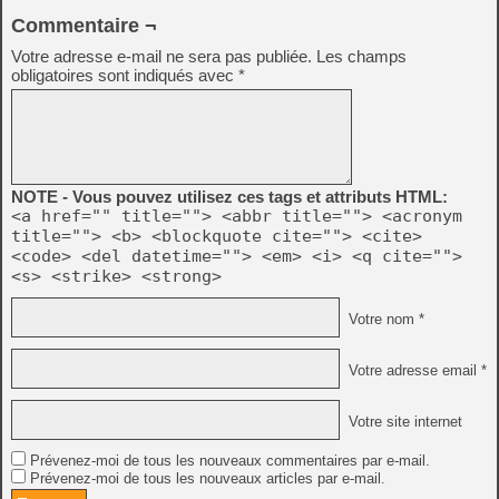
Commentaire ¬
Votre adresse e-mail ne sera pas publiée.
Les champs
obligatoires sont indiqués avec
*
NOTE - Vous pouvez utilisez ces tags et attributs HTML:
<a href="" title=""> <abbr title=""> <acronym
title=""> <b> <blockquote cite=""> <cite>
<code> <del datetime=""> <em> <i> <q cite="">
<s> <strike> <strong>
Votre nom *
Votre adresse email *
Votre site internet
Prévenez-moi de tous les nouveaux commentaires par e-mail.
Prévenez-moi de tous les nouveaux articles par e-mail.