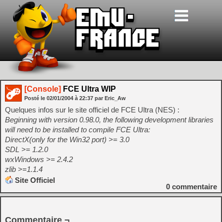
[Console]
FCE Ultra WIP
Posté le
02/01/2004
à
22:37
par Eric_Aw
Quelques infos sur le site officiel de FCE Ultra (NES) :
Beginning with version 0.98.0, the following development libraries
will need to be installed to compile FCE Ultra:
DirectX(only for the Win32 port) >= 3.0
SDL >= 1.2.0
wxWindows >= 2.4.2
zlib >=1.1.4
Site Officiel
0
commentaire
Commentaire ¬