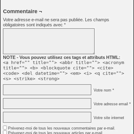
Commentaire ¬
Votre adresse e-mail ne sera pas publiée.
Les champs
obligatoires sont indiqués avec
*
NOTE - Vous pouvez utilisez ces tags et attributs HTML:
<a href="" title=""> <abbr title=""> <acronym
title=""> <b> <blockquote cite=""> <cite>
<code> <del datetime=""> <em> <i> <q cite="">
<s> <strike> <strong>
Votre nom *
Votre adresse email *
Votre site internet
Prévenez-moi de tous les nouveaux commentaires par e-mail.
Prévenez-moi de tous les nouveaux articles par e-mail.