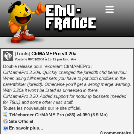
[Tools]
ClrMAMEPro v3.20a
Posté le
06/01/2004
à
15:12
par Eric_Aw
Double release pour l’excellent ClrMAMEPro :
ClrMamePro 3.20a. Quickly changed the jdreddb chd behaviour.
When using fullmerged sets you have to put both chdfiles in the
parentfolder (jdredd). Otherwise you’ll get a wrong merge warning.
With 3.20a it won’t be listed as unneeded in there.
ClrMamePro 3.20. Added support for nodump biossets (needed
for 78u1) and some other misc stuff.
Toutes les nouveautés sur le site officiel.
Télécharger ClrMAME Pro (x86) v4.050 (3.9 Mo)
Site Officiel
En savoir plus…
0
commentaire