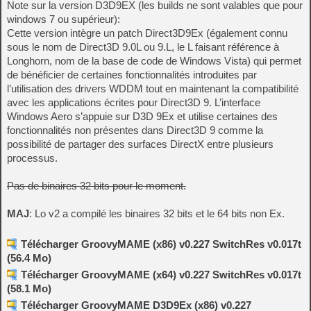
Note sur la version D3D9EX (les builds ne sont valables que pour
windows 7 ou supérieur):
Cette version intègre un patch Direct3D9Ex (également connu
sous le nom de Direct3D 9.0L ou 9.L, le L faisant référence à
Longhorn, nom de la base de code de Windows Vista) qui permet
de bénéficier de certaines fonctionnalités introduites par
l’utilisation des drivers WDDM tout en maintenant la compatibilité
avec les applications écrites pour Direct3D 9. L’interface
Windows Aero s’appuie sur D3D 9Ex et utilise certaines des
fonctionnalités non présentes dans Direct3D 9 comme la
possibilité de partager des surfaces DirectX entre plusieurs
processus.
Pas de binaires 32 bits pour le moment.
MAJ
: Lo v2 a compilé les binaires 32 bits et le 64 bits non Ex.
Télécharger GroovyMAME (x86) v0.227 SwitchRes v0.017t
(56.4 Mo)
Télécharger GroovyMAME (x64) v0.227 SwitchRes v0.017t
(58.1 Mo)
Télécharger GroovyMAME D3D9Ex (x86) v0.227