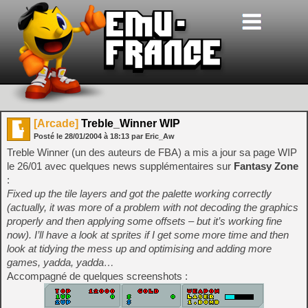
[Arcade]
Treble_Winner WIP
Posté le
28/01/2004
à
18:13
par Eric_Aw
Treble Winner (un des auteurs de FBA) a mis a jour sa page WIP
le 26/01 avec quelques news supplémentaires sur
Fantasy Zone
:
Fixed up the tile layers and got the palette working correctly
(actually, it was more of a problem with not decoding the graphics
properly and then applying some offsets – but it’s working fine
now). I’ll have a look at sprites if I get some more time and then
look at tidying the mess up and optimising and adding more
games, yadda, yadda…
Accompagné de quelques screenshots :