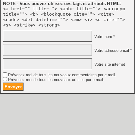
NOTE - Vous pouvez utilisez ces tags et attributs HTML:
<a href="" title=""> <abbr title=""> <acronym
title=""> <b> <blockquote cite=""> <cite>
<code> <del datetime=""> <em> <i> <q cite="">
<s> <strike> <strong>
Votre nom *
Votre adresse email *
Votre site internet
Prévenez-moi de tous les nouveaux commentaires par e-mail.
Prévenez-moi de tous les nouveaux articles par e-mail.