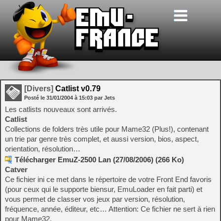
[Divers]
Catlist v0.79
Posté le
31/01/2004
à
15:03
par Jets
Les catlists nouveaux sont arrivés.
Catlist
Collections de folders très utile pour Mame32 (Plus!), contenant
un trie par genre très complet, et aussi version, bios, aspect,
orientation, résolution…
Télécharger EmuZ-2500 Lan (27/08/2006) (266 Ko)
Catver
Ce fichier ini ce met dans le répertoire de votre Front End favoris
(pour ceux qui le supporte biensur, EmuLoader en fait parti) et
vous permet de classer vos jeux par version, résolution,
fréquence, année, éditeur, etc… Attention: Ce fichier ne sert à rien
pour Mame32.