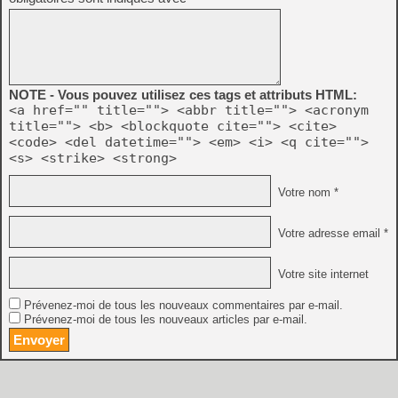
NOTE - Vous pouvez utilisez ces tags et attributs HTML:
<a href="" title=""> <abbr title=""> <acronym
title=""> <b> <blockquote cite=""> <cite>
<code> <del datetime=""> <em> <i> <q cite="">
<s> <strike> <strong>
Votre nom *
Votre adresse email *
Votre site internet
Prévenez-moi de tous les nouveaux commentaires par e-mail.
Prévenez-moi de tous les nouveaux articles par e-mail.