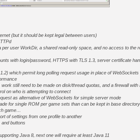
[LS] [PS5] Le WebKit Userl
[GK] Oubliez Crazy Taxi, S
ernet (but it should be kept legal between users)
[LS] [Switch] NSZ 5.0.0 es
oHTTPd
 a per user WorkDir, a shared read-only space, and no access to the re
[GK] No More Room in Hell 2
[GK] Un chatbot Atelier Ryz
unts with login/password, HTTPS with TLS 1.3, server certificate han
[GK] Mémoire cash - Splatte
[GK] Nvidia : le prix des 
1.2) which permit long polling request usage in place of WebSockets 
[GK] Suikoden Star Leap : 
formance
[Mo5] La mini borne d’arc
 work still need to be made on disk/thread quotas, and a firewall with IP
trol on who is attempting to connect
[GK] Pourquoi Marvel Tokon 
[GK] Test : Restory : Chill
quest as alternative of WebSockets for simple server mode
ade for single ROM per game sets than can be kept in base directory
each game…
rt of settings from one profile to another
s and buttons
supporting Java 8, next one will require at least Java 11