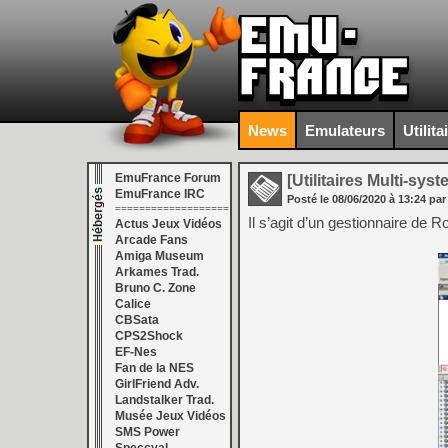
News
Emulateurs
Utilita
EmuFrance Forum
[Utilitaires Multi-sys
EmuFrance IRC
Posté le
08/06/2020
à
13:24
par
===================
Il s’agit d’un gestionnaire de 
Actus Jeux Vidéos
Arcade Fans
Amiga Museum
Arkames Trad.
Bruno C. Zone
Calice
CBSata
CPS2Shock
EF-Nes
Fan de la NES
GirlFriend Adv.
Landstalker Trad.
Musée Jeux Vidéos
SMS Power