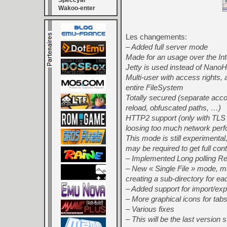
Speccyal
Wakoo-enter
Les changements:
– Added full server mode
Made for an usage over the Int
Jetty is used instead of Nan
Multi-user with access rights,
entire FileSystem
Totally secured (separate acco
reload, obfuscated paths, …)
HTTP2 support (only with TLS 
loosing too much network per
This mode is still experimental,
may be required to get full con
– Implemented Long polling Re
– New « Single File » mode, m
creating a sub-directory for 
– Added support for import/expo
– More graphical icons for tab
– Various fixes
– This will be the last version 