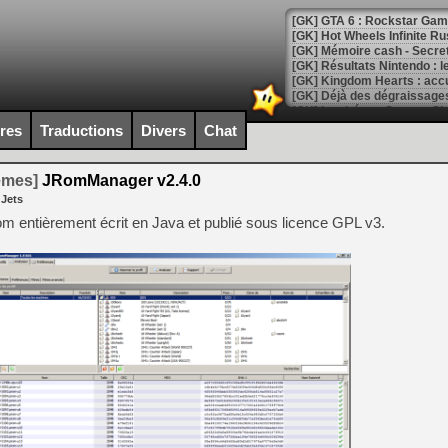
[GK] GTA 6 : Rockstar Games
[GK] Hot Wheels Infinite Rus
[GK] Mémoire cash - Secret 
[GK] Résultats Nintendo : 
[GK] Déjà des dégraissage
[Mo5] Brickboy cherche à r
ires
Traductions
Divers
Chat
[GK] Minecraft et ses « Gra
[GK] Beast of Reincarnation
temes]
JRomManager v2.4.0
[GK] Ubisoft : fin de parti
 Jets
[GK] Mémoire cash - Metroid
[GK] Dan Houser (GTA) défe
Rom entièrement écrit en Java et publié sous licence GPL v3.
[GK] Comment EA Sports FC
[GK] Crimson Moon : un Dark
[GK] Isle of Reveries : le j
[GK] Moonlighter 2 : The En
[GK] Capcom relance Monste
[Mo5] Deux inédits du Virtu
[GK] Le beat'em up The Walk
[GK] Endless Legend 2 : enf