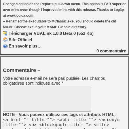
Changed option on the Reports pull-down menu. This option is FAR superior
over mine even though I improved mine with this release. Thanks to Logiqx
at www.logiqx.com!
– Renamed the executable to MClassic.exe. You should delete the old
MAME Classic.exe in your MAME Classic directory.
Télécharger VBALink 1.8.0 Beta 0 (552 Ko)
Site Officiel
En savoir plus…
0
commentaire
Commentaire ¬
Votre adresse e-mail ne sera pas publiée.
Les champs
obligatoires sont indiqués avec
*
NOTE - Vous pouvez utilisez ces tags et attributs HTML:
<a href="" title=""> <abbr title=""> <acronym
title=""> <b> <blockquote cite=""> <cite>