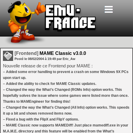
[Frontend]
MAME Classic v3.0.0
Posté le
08/02/2004
à
19:49
par Eric_Aw
Nouvelle release de ce Frontend pour MAME :
– Added some error handling to prevent a crash on some Windows 9X PCs
upon start up.
– Added the ability to check for MAME Classic updates.
– Changed the way the What’s Changed (ROMs Info) option works. This
hopefully solves the issue where some games were listed more than once.
Thanks to MAMEngineer for finding this!
– Changed the way the What’s Changed (All Info) option works. This speeds
it up a bit and shows removed items now.
– Fixed a bug with the FlipX and FlipY options.
– MAME Classic now supports MAMEDiff! Just place mamediff.exe in your
M.A.M.E. directory and this feature will be enabled from the What’s