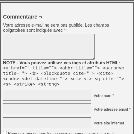
Commentaire ¬
Votre adresse e-mail ne sera pas publiée.
Les champs
obligatoires sont indiqués avec
*
NOTE - Vous pouvez utilisez ces tags et attributs HTML:
<a href="" title=""> <abbr title=""> <acronym
title=""> <b> <blockquote cite=""> <cite>
<code> <del datetime=""> <em> <i> <q cite="">
<s> <strike> <strong>
Votre nom *
Votre adresse email *
Votre site internet
Prévenez-moi de tous les nouveaux commentaires par e-mail.