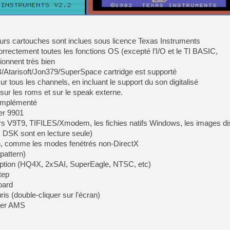
[GK] Beast of Reincarnation
[GK] Ubisoft : fin de parti
[GK] Mémoire cash - Metroid
[GK] Dan Houser (GTA) défe
[GK] Comment EA Sports FC
rs cartouches sont inclues sous licence Texas Instruments
[GK] Crimson Moon : un Dark
orrectement toutes les fonctions OS (excepté l’I/O et le TI BASIC,
[GK] Isle of Reveries : le j
[GK] Moonlighter 2 : The En
ionnent très bien
[GK] Capcom relance Monste
/Atarisoft/Jon379/SuperSpace cartridge est supporté
 tous les channels, en incluant le support du son digitalisé
sur les roms et sur le speak externe.
 implémenté
[Mo5] Deux inédits du Virtu
mer 9901
[GK] Le beat'em up The Walk
iers V9T9, TIFILES/Xmodem, les fichies natifs Windows, les images 
[GK] Endless Legend 2 : enf
DSK sont en lecture seule)
ran, comme les modes fenétrés non-DirectX
pattern)
[LS] [PS5] Premiers signes 
option (HQ4X, 2xSAI, SuperEagle, NTSC, etc)
tep
oard
is (double-cliquer sur l’écran)
per AMS