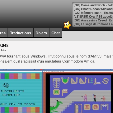
[Mo5] DOOM arrive en cart
[GK] Bethesda fête les 30 
ires
Traductions
Divers
Chat
[GK] Roblox : l'action en B
9.048
[GK] Agenda - GeForce NOW
 Jets
[GK] Devolver Digital en a 
9/4A tournant sous Windows. Il fut connu sous le nom d’AMI99, mais
saient qu’il s’agissait d’un émulateur Commodore Amiga.
[LS] [PS5] ps5-y2jb-autolo
[GK] Pourquoi Marvel Tokon 
[GK] Test : Restory : Chill
[GK] GTA 6 : Rockstar Games
[GK] Hot Wheels Infinite Rus
[GK] Mémoire cash - Secret 
[GK] Résultats Nintendo : 
[GK] Déjà des dégraissage
[Mo5] Brickboy cherche à r
[GK] Minecraft et ses « Gra