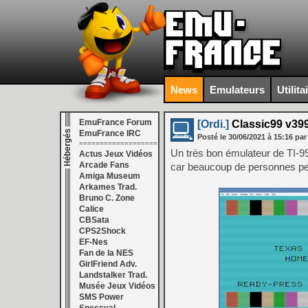
News
Emulateurs
Utilita
EmuFrance Forum
[Ordi.]
Classic99 v39
EmuFrance IRC
Posté le
30/06/2021
à
15:16
par
===================
Un très bon émulateur de TI-9
Actus Jeux Vidéos
Arcade Fans
car beaucoup de personnes pen
Amiga Museum
Arkames Trad.
Bruno C. Zone
Calice
CBSata
CPS2Shock
EF-Nes
Fan de la NES
GirlFriend Adv.
Landstalker Trad.
Musée Jeux Vidéos
SMS Power