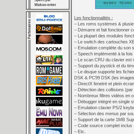
Speccyal
Wakoo-enter
Les fonctionnalités :
– Les roms systèmes & plusieu
– Démarre et fait fonctionner c
– La plupart des modules fonct
– Le switch des cartouches XB
– Emulation complète du son sur
– Speech implémenté à la fois 
– Le scan CRU du clavier est
– Support du joystick et du ti
– Le disque supporte les fich
DSK & PC99 DSK (les images 
– DirectX fenetré et plein éc
– Détection des collisions (par 
– Nombreux filtres vidéos en 
– Débugger intégré en single s
– Emulation clavier PS/2 keyb
– Sélection des menus par sour
– Support de la carte 1MB Su
– Code source complet inclus
– Etc.