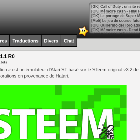
[GK] Le portage de Super M
[Mo5] Le jeu de course fut
[GK] Guillermo del Toro ado
[LTF] Eté 2026 - Séquence 
ires
Traductions
Divers
Chat
[GK] Mistfall Hunter : déjà 
[GK] Wo Long 2 évolue avec
[GK] Crossfire : un TPS à 100
1.1 R0
[LS] [PS5] Premiers signes 
 Jets
on » est un émulateur d’Atari ST basé sur le STeem original v3.2 de 
orations en provenance de Hatari.
[Mo5] DOOM arrive en cart
[GK] Bethesda fête les 30 
[GK] Roblox : l'action en B
[GK] Agenda - GeForce NOW
[GK] Devolver Digital en a 
[LS] [PS5] ps5-y2jb-autolo