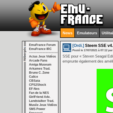
News
Emulateurs
Utilita
EmuFrance Forum
[Ordi.]
Steem SSE v4.
EmuFrance IRC
Posté le
17/07/2021
à
07:12
par
===================
SSE pour « Steven Seagal Editi
Actus Jeux Vidéos
Arcade Fans
emprunte également des améli
Amiga Museum
Arkames Trad.
Bruno C. Zone
Calice
CBSata
CPS2Shock
EF-Nes
Fan de la NES
GirlFriend Adv.
Landstalker Trad.
Musée Jeux Vidéos
SMS Power