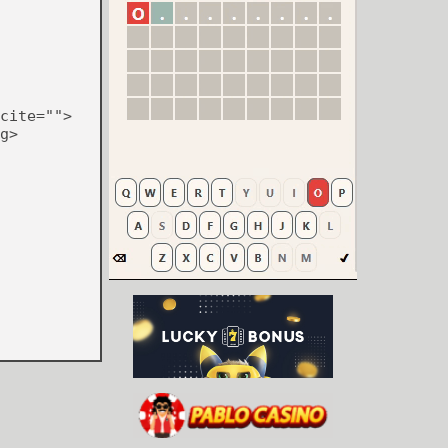
cite="">
g>