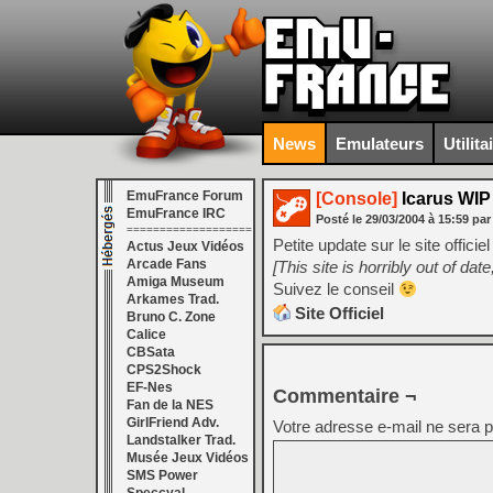
News
Emulateurs
Utilita
EmuFrance Forum
[Console]
Icarus WIP
EmuFrance IRC
Posté le
29/03/2004
à
15:59
par
===================
Petite update sur le site officiel
Actus Jeux Vidéos
Arcade Fans
[This site is horribly out of da
Amiga Museum
Suivez le conseil
Arkames Trad.
Site Officiel
Bruno C. Zone
Calice
CBSata
CPS2Shock
EF-Nes
Commentaire ¬
Fan de la NES
GirlFriend Adv.
Votre adresse e-mail ne sera p
Landstalker Trad.
Musée Jeux Vidéos
SMS Power