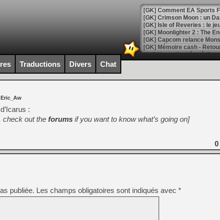
[GK] Comment EA Sports FC
[GK] Crimson Moon : un Dark
[GK] Isle of Reveries : le j
[GK] Moonlighter 2 : The En
[GK] Capcom relance Monste
ires
Traductions
Divers
Chat
[Mo5] Deux inédits du Virtu
[GK] Le beat'em up The Walk
 Eric_Aw
[GK] Endless Legend 2 : enf
 d’Icarus :
te, check out the
forums
if you want to know what’s going on]
[LS] [PS5] Le WebKit Userl
0
[GK] Oubliez Crazy Taxi, S
[LS] [Switch] NSZ 5.0.0 es
as publiée.
Les champs obligatoires sont indiqués avec
*
[GK] No More Room in Hell 2
[GK] Un chatbot Atelier Ryz
[GK] Mémoire cash - Splatte