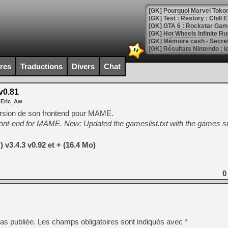
[GK] Pourquoi Marvel Tokon 
[GK] Test : Restory : Chill
[GK] GTA 6 : Rockstar Games
[GK] Hot Wheels Infinite Rus
[GK] Mémoire cash - Secret 
[GK] Résultats Nintendo : 
[GK] Déjà des dégraissage
ires
Traductions
Divers
Chat
[Mo5] Brickboy cherche à r
[GK] Minecraft et ses « Gra
0.81
 Eric_Aw
[GK] Beast of Reincarnation
[GK] Ubisoft : fin de parti
ersion de son frontend pour MAME.
[GK] Mémoire cash - Metroid
ront-end for MAME. New: Updated the gameslist.txt with the games s
[GK] Dan Houser (GTA) défe
[GK] Comment EA Sports FC
[GK] Crimson Moon : un Dark
v3.4.3 v0.92 et + (16.4 Mo)
[GK] Isle of Reveries : le j
[GK] Moonlighter 2 : The En
[GK] Capcom relance Monste
0
[Mo5] Deux inédits du Virtu
[GK] Le beat'em up The Walk
as publiée.
Les champs obligatoires sont indiqués avec
*
[GK] Endless Legend 2 : enf