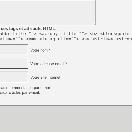
[LS] [PS5] Le WebKit Userl
ces tags et attributs HTML:
abbr title=""> <acronym title=""> <b> <blockquote 
[GK] Oubliez Crazy Taxi, S
etime=""> <em> <i> <q cite=""> <s> <strike> <stron
[LS] [Switch] NSZ 5.0.0 es
Votre nom *
[GK] No More Room in Hell 2
[GK] Un chatbot Atelier Ryz
Votre adresse email *
[GK] Mémoire cash - Splatte
[GK] Nvidia : le prix des 
Votre site internet
[GK] Suikoden Star Leap : 
[Mo5] La mini borne d’arc
eaux commentaires par e-mail.
aux articles par e-mail.