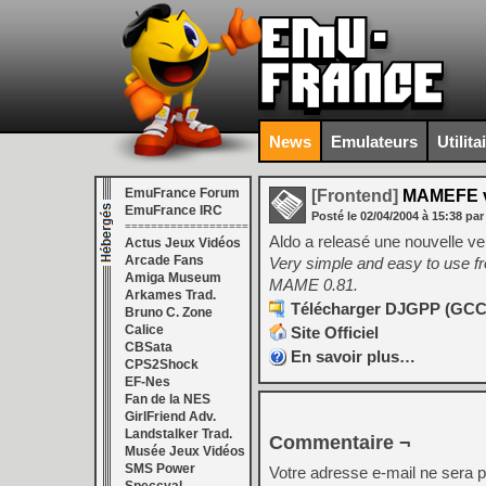
News
Emulateurs
Utilita
EmuFrance Forum
[Frontend]
MAMEFE v
EmuFrance IRC
Posté le
02/04/2004
à
15:38
par
===================
Aldo a releasé une nouvelle v
Actus Jeux Vidéos
Arcade Fans
Very simple and easy to use f
Amiga Museum
MAME 0.81.
Arkames Trad.
Télécharger DJGPP (GCC) 
Bruno C. Zone
Calice
Site Officiel
CBSata
En savoir plus…
CPS2Shock
EF-Nes
Fan de la NES
GirlFriend Adv.
Landstalker Trad.
Commentaire ¬
Musée Jeux Vidéos
SMS Power
Votre adresse e-mail ne sera p