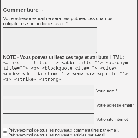
Commentaire ¬
Votre adresse e-mail ne sera pas publiée.
Les champs
obligatoires sont indiqués avec
*
NOTE - Vous pouvez utilisez ces tags et attributs HTML:
<a href="" title=""> <abbr title=""> <acronym
title=""> <b> <blockquote cite=""> <cite>
<code> <del datetime=""> <em> <i> <q cite="">
<s> <strike> <strong>
Votre nom *
Votre adresse email *
Votre site internet
Prévenez-moi de tous les nouveaux commentaires par e-mail.
Prévenez-moi de tous les nouveaux articles par e-mail.