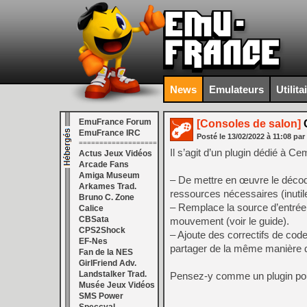
News
Emulateurs
Utilita
EmuFrance Forum
[Consoles de salon]
C
EmuFrance IRC
Posté le
13/02/2022
à
11:08
par
===================
Il s’agit d’un plugin dédié à C
Actus Jeux Vidéos
Arcade Fans
Amiga Museum
– De mettre en œuvre le décoda
Arkames Trad.
ressources nécessaires (inutile
Bruno C. Zone
– Remplace la source d’entrée
Calice
CBSata
mouvement (voir le guide).
CPS2Shock
– Ajoute des correctifs de co
EF-Nes
partager de la même manière 
Fan de la NES
GirlFriend Adv.
Landstalker Trad.
Pensez-y comme un plugin pour
Musée Jeux Vidéos
SMS Power