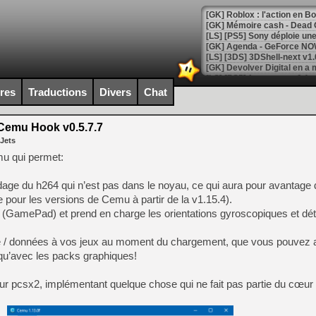
[GK] Roblox : l'action en B
[GK] Agenda - GeForce NOW
[GK] Devolver Digital en a 
[LS] [PS5] ps5-y2jb-autolo
ires
Traductions
Divers
Chat
[GK] Pourquoi Marvel Tokon 
[GK] Test : Restory : Chill
emu Hook v0.5.7.7
[GK] GTA 6 : Rockstar Games
 Jets
[GK] Hot Wheels Infinite Rus
[GK] Mémoire cash - Secret 
emu qui permet:
[GK] Résultats Nintendo : 
ge du h264 qui n’est pas dans le noyau, ce qui aura pour avantage d
[GK] Déjà des dégraissage
 pour les versions de Cemu à partir de la v1.15.4).
[Mo5] Brickboy cherche à r
 (GamePad) et prend en charge les orientations gyroscopiques et dét
[GK] Minecraft et ses « Gra
[GK] Beast of Reincarnation
de / données à vos jeux au moment du chargement, que vous pouvez a
[GK] Ubisoft : fin de parti
qu’avec les packs graphiques!
[GK] Mémoire cash - Metroid
[GK] Dan Houser (GTA) défe
[GK] Comment EA Sports FC
 pcsx2, implémentant quelque chose qui ne fait pas partie du cœur 
[GK] Crimson Moon : un Dark
[GK] Isle of Reveries : le j
[GK] Moonlighter 2 : The En