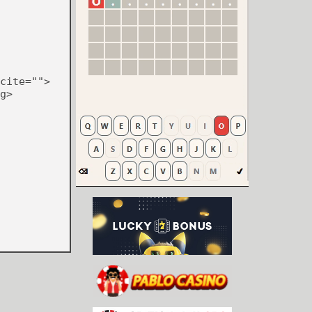
cite="">
g>