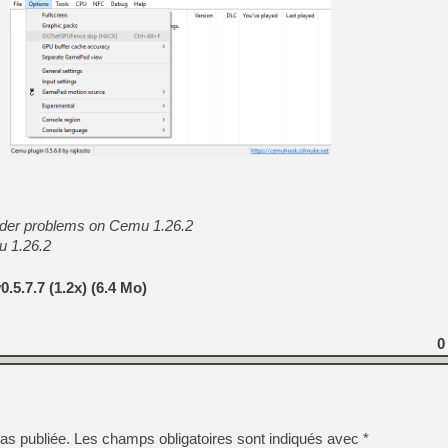
[GK] Capcom relance Monste
[Mo5] Deux inédits du Virtu
[GK] Le beat'em up The Walk
[GK] Endless Legend 2 : enf
[LS] [PS5] Le WebKit Userl
der problems on Cemu 1.26.2
u 1.26.2
[GK] Oubliez Crazy Taxi, S
[LS] [Switch] NSZ 5.0.0 es
5.7.7 (1.2x) (6.4 Mo)
[GK] Bethesda fête les 30 
0
as publiée.
Les champs obligatoires sont indiqués avec
*