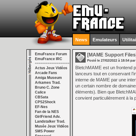
News
Emulateurs
Utilita
EmuFrance Forum
[MAME Support Files
EmuFrance IRC
Posté le
27/02/2022
à
18:54
par
===================
BletchMAME est un frontend p
Actus Jeux Vidéos
Arcade Fans
lanceurs tout en conservant l’i
Amiga Museum
interne de MAME par une interf
Arkames Trad.
un certain nombre de domaines (
Bruno C. Zone
éléments). Bien que BletchMA
Calice
CBSata
convient particulièrement à la p
CPS2Shock
EF-Nes
Fan de la NES
GirlFriend Adv.
Landstalker Trad.
Musée Jeux Vidéos
SMS Power