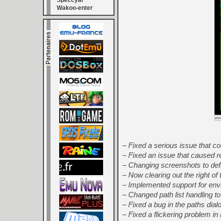
Speccyal
Wakoo-enter
– Fixed a serious issue that co
– Fixed an issue that caused r
– Changing screenshots to def
– Now clearing out the right of
– Implemented support for env
– Changed path list handling to
– Fixed a bug in the paths dial
– Fixed a flickering problem 