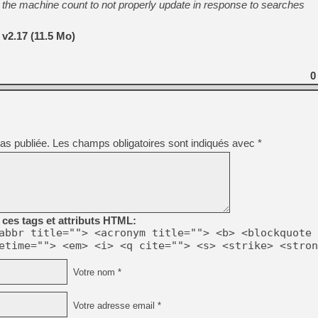
 the machine count to not properly update in response to searches
v2.17 (11.5 Mo)
0
as publiée.
Les champs obligatoires sont indiqués avec
*
ces tags et attributs HTML:
abbr title=""> <acronym title=""> <b> <blockquote 
etime=""> <em> <i> <q cite=""> <s> <strike> <stron
Votre nom *
Votre adresse email *