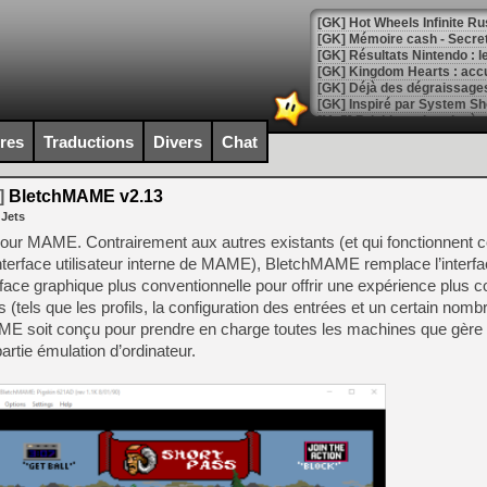
[GK] Hot Wheels Infinite Rus
[GK] Mémoire cash - Secret 
[GK] Résultats Nintendo : 
[GK] Déjà des dégraissage
[Mo5] Brickboy cherche à r
[GK] Minecraft et ses « Gra
ires
Traductions
Divers
Chat
[GK] Beast of Reincarnation
[GK] Ubisoft : fin de parti
]
BletchMAME v2.13
[GK] Mémoire cash - Metroid
 Jets
[GK] Dan Houser (GTA) défe
[GK] Comment EA Sports FC
our MAME. Contrairement aux autres existants (et qui fonctionnent
[GK] Crimson Moon : un Dark
nterface utilisateur interne de MAME), BletchMAME remplace l’interfac
[GK] Isle of Reveries : le j
ace graphique plus conventionnelle pour offrir une expérience plus c
[GK] Moonlighter 2 : The En
[GK] Capcom relance Monste
tels que les profils, la configuration des entrées et un certain nomb
ME soit conçu pour prendre en charge toutes les machines que gère
artie émulation d’ordinateur.
[Mo5] Deux inédits du Virtu
[GK] Le beat'em up The Walk
[GK] Endless Legend 2 : enf