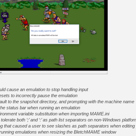
[LS] [PS5] Le WebKit Userl
[GK] Oubliez Crazy Taxi, S
[LS] [Switch] NSZ 5.0.0 es
[GK] No More Room in Hell 2
[GK] Un chatbot Atelier Ryz
[GK] Mémoire cash - Splatte
[GK] Nvidia : le prix des 
[GK] Suikoden Star Leap : 
[Mo5] La mini borne d’arc
[GK] Atari renoue avec les 
[GK] Pourquoi Marvel Tokon 
uld cause an emulation to stop handling input
[GK] Test : Restory : Chill
[GK] GTA 6 : Rockstar Games
esets to incorrectly pause the emulation
ault to the snapshot directory, and prompting with the machine name
 the status bar when running an emulation
ironment variable substitution when importing MAME.ini
 tolerate both ‘;’ and ‘:’ as path list separators on non-Windows platfo
og that caused a user to see slashes as path separators when editing 
in running emulations when resizing the BletchMAME window