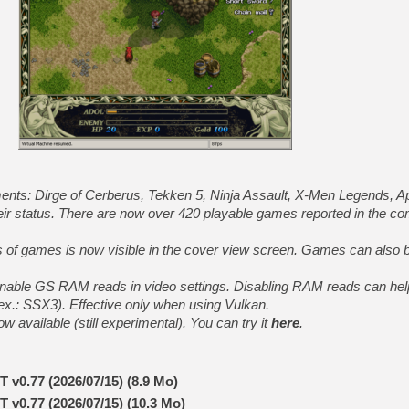
[GK] Beast of Reincarnation
[GK] Ubisoft : fin de parti
[GK] Mémoire cash - Metroid
[GK] Dan Houser (GTA) défe
[GK] Comment EA Sports FC
[GK] Crimson Moon : un Dark
[GK] Isle of Reveries : le j
[GK] Moonlighter 2 : The En
[GK] Capcom relance Monste
[Mo5] Deux inédits du Virtu
ents: Dirge of Cerberus, Tekken 5, Ninja Assault, X-Men Legends, 
[GK] Le beat'em up The Walk
r status. There are now over 420 playable games reported in the comp
[GK] Endless Legend 2 : enf
s of games is now visible in the cover view screen. Games can also 
[LS] [PS5] Premiers signes 
enable GS RAM reads in video settings. Disabling RAM reads can hel
.: SSX3). Effective only when using Vulkan.
w available (still experimental). You can try it
here
.
T v0.77 (2026/07/15) (8.9 Mo)
T v0.77 (2026/07/15) (10.3 Mo)