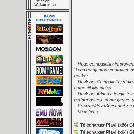
Speccyal
Wakoo-enter
– Huge compatibility improvem
3 and many more improved thei
tracker.
– Desktop: Compatibility statu
compatibility status.
– Desktop: Added a toggle to 
performance in some games (ex
– Browser/JavaScript port is no
– Misc fixes
Télécharger Play! (x86) GI
Télécharger Play! (x64) GI