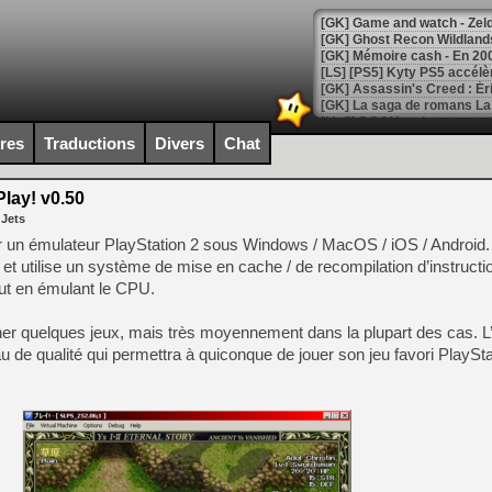
[Mo5] DOOM arrive en cart
[GK] Bethesda fête les 30 
ires
Traductions
Divers
Chat
[GK] Roblox : l'action en B
lay! v0.50
[GK] Agenda - GeForce NOW
 Jets
[GK] Devolver Digital en a 
er un émulateur PlayStation 2 sous Windows / MacOS / iOS / Android. 
 et utilise un système de mise en cache / de recompilation d’instructi
[LS] [PS5] ps5-y2jb-autolo
ut en émulant le CPU.
[GK] Pourquoi Marvel Tokon 
[GK] Test : Restory : Chill
nner quelques jeux, mais très moyennement dans la plupart des cas. L’
[GK] GTA 6 : Rockstar Games
eau de qualité qui permettra à quiconque de jouer son jeu favori PlaySt
[GK] Hot Wheels Infinite Rus
[GK] Mémoire cash - Secret 
[GK] Résultats Nintendo : 
[GK] Déjà des dégraissage
[Mo5] Brickboy cherche à r
[GK] Minecraft et ses « Gra