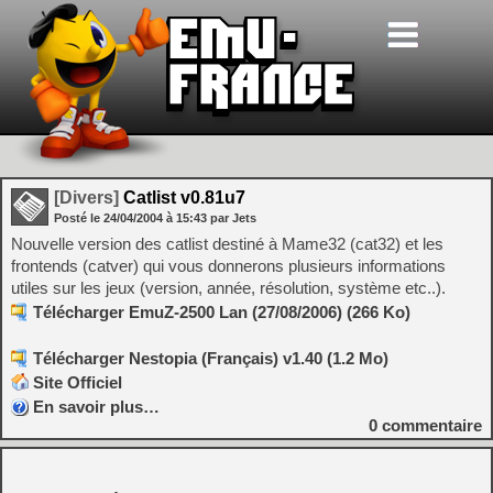
[Divers]
Catlist v0.81u7
Posté le
24/04/2004
à
15:43
par Jets
Nouvelle version des catlist destiné à Mame32 (cat32) et les
frontends (catver) qui vous donnerons plusieurs informations
utiles sur les jeux (version, année, résolution, système etc..).
Télécharger EmuZ-2500 Lan (27/08/2006) (266 Ko)
Télécharger Nestopia (Français) v1.40 (1.2 Mo)
Site Officiel
En savoir plus…
0
commentaire