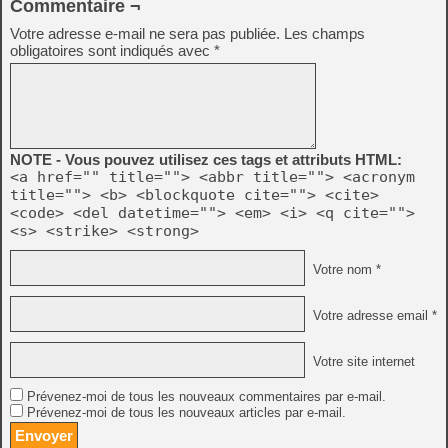
Commentaire ¬
Votre adresse e-mail ne sera pas publiée.
Les champs
obligatoires sont indiqués avec
*
NOTE - Vous pouvez utilisez ces tags et attributs HTML:
<a href="" title=""> <abbr title=""> <acronym
title=""> <b> <blockquote cite=""> <cite>
<code> <del datetime=""> <em> <i> <q cite="">
<s> <strike> <strong>
Votre nom *
Votre adresse email *
Votre site internet
Prévenez-moi de tous les nouveaux commentaires par e-mail.
Prévenez-moi de tous les nouveaux articles par e-mail.