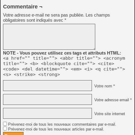
Commentaire ¬
Votre adresse e-mail ne sera pas publiée.
Les champs
obligatoires sont indiqués avec
*
NOTE - Vous pouvez utilisez ces tags et attributs HTML:
<a href="" title=""> <abbr title=""> <acronym
title=""> <b> <blockquote cite=""> <cite>
<code> <del datetime=""> <em> <i> <q cite="">
<s> <strike> <strong>
Votre nom *
Votre adresse email *
Votre site internet
Prévenez-moi de tous les nouveaux commentaires par e-mail.
Prévenez-moi de tous les nouveaux articles par e-mail.