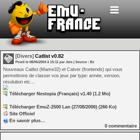
[Divers]
Catlist v0.82
Posté le
08/05/2004
à
15:11
par Jets
| Source :
Bz
Nouveaux Catlist (Mame32) et Catver (frontends) qui vous
permettrons de classer vos jeux par type: année, version,
résolution etc…
Télécharger Nestopia (Français) v1.40 (1.2 Mo)
Télécharger EmuZ-2500 Lan (27/08/2006) (266 Ko)
Site Officiel
En savoir plus…
0
commentaire