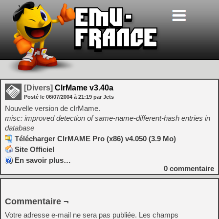
[Divers]
ClrMame v3.40a
Posté le
06/07/2004
à
21:19
par Jets
Nouvelle version de clrMame.
misc: improved detection of same-name-different-hash entries in
database
Télécharger ClrMAME Pro (x86) v4.050 (3.9 Mo)
Site Officiel
En savoir plus…
0
commentaire
Commentaire ¬
Votre adresse e-mail ne sera pas publiée.
Les champs