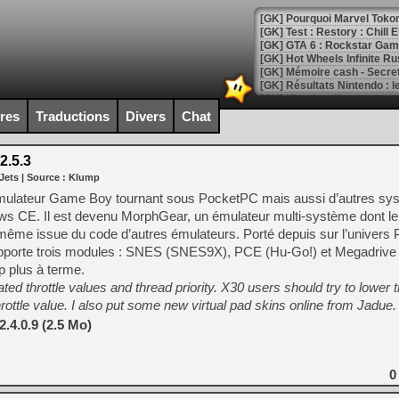
[GK] Pourquoi Marvel Tokon 
[GK] Test : Restory : Chill
[GK] GTA 6 : Rockstar Games
[GK] Hot Wheels Infinite Rus
[GK] Mémoire cash - Secret 
[GK] Résultats Nintendo : 
[GK] Déjà des dégraissage
ires
Traductions
Divers
Chat
[Mo5] Brickboy cherche à r
[GK] Minecraft et ses « Gra
2.5.3
Jets
| Source :
Klump
[GK] Beast of Reincarnation
[GK] Ubisoft : fin de parti
émulateur Game Boy tournant sous PocketPC mais aussi d’autres sy
[GK] Mémoire cash - Metroid
ows CE. Il est devenu MorphGear, un émulateur multi-système dont le
[GK] Dan Houser (GTA) défe
même issue du code d’autres émulateurs. Porté depuis sur l’univer
[GK] Comment EA Sports FC
[GK] Crimson Moon : un Dark
upporte trois modules : SNES (SNES9X), PCE (Hu-Go!) et Megadrive
[GK] Isle of Reveries : le j
 plus à terme.
[GK] Moonlighter 2 : The En
ed throttle values and thread priority. X30 users should try to lower 
[GK] Capcom relance Monste
hrottle value. I also put some new virtual pad skins online from Jadue.
.4.0.9 (2.5 Mo)
[Mo5] Deux inédits du Virtu
[GK] Le beat'em up The Walk
0
[GK] Endless Legend 2 : enf