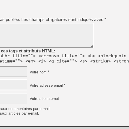
[LS] [PS5] Le WebKit Userl
as publiée.
Les champs obligatoires sont indiqués avec
*
[GK] Oubliez Crazy Taxi, S
[LS] [Switch] NSZ 5.0.0 es
ces tags et attributs HTML:
[GK] No More Room in Hell 2
abbr title=""> <acronym title=""> <b> <blockquote 
[GK] Un chatbot Atelier Ryz
etime=""> <em> <i> <q cite=""> <s> <strike> <stron
[GK] Mémoire cash - Splatte
[GK] Nvidia : le prix des 
Votre nom *
[GK] Suikoden Star Leap : 
[Mo5] La mini borne d’arc
Votre adresse email *
Votre site internet
eaux commentaires par e-mail.
aux articles par e-mail.