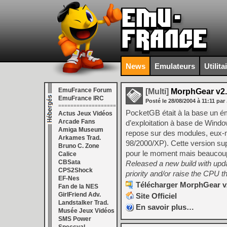
News
Emulateurs
Utilita
EmuFrance Forum
[Multi]
MorphGear v2.
EmuFrance IRC
Posté le
28/08/2004
à
11:11
par 
===================
PocketGB était à la base un 
Actus Jeux Vidéos
Arcade Fans
d’exploitation à base de Wind
Amiga Museum
repose sur des modules, eux-
Arkames Trad.
98/2000/XP). Cette version s
Bruno C. Zone
pour le moment mais beaucoup
Calice
CBSata
Released a new build with updat
CPS2Shock
priority and/or raise the CPU t
EF-Nes
Télécharger MorphGear v2
Fan de la NES
GirlFriend Adv.
Site Officiel
Landstalker Trad.
En savoir plus…
Musée Jeux Vidéos
SMS Power