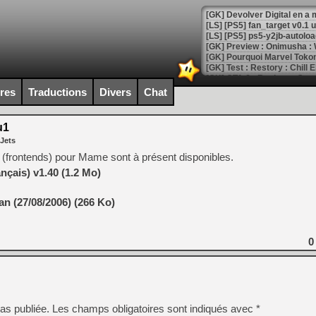
[GK] Devolver Digital en a 
[LS] [PS5] ps5-y2jb-autolo
[GK] Pourquoi Marvel Tokon 
[GK] Test : Restory : Chill
[GK] GTA 6 : Rockstar Games
[GK] Hot Wheels Infinite Rus
ires
Traductions
Divers
Chat
[GK] Mémoire cash - Secret 
[GK] Résultats Nintendo : 
u1
[GK] Déjà des dégraissage
 Jets
[Mo5] Brickboy cherche à r
 (frontends) pour Mame sont à présent disponibles.
[GK] Minecraft et ses « Gra
nçais) v1.40 (1.2 Mo)
[GK] Beast of Reincarnation
[GK] Ubisoft : fin de parti
n (27/08/2006) (266 Ko)
[GK] Mémoire cash - Metroid
[GK] Dan Houser (GTA) défe
[GK] Comment EA Sports FC
[GK] Crimson Moon : un Dark
0
[GK] Isle of Reveries : le j
[GK] Moonlighter 2 : The En
[GK] Capcom relance Monste
as publiée.
Les champs obligatoires sont indiqués avec
*