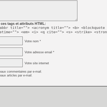
[Mo5] Deux inédits du Virtu
[GK] Le beat'em up The Walk
[GK] Endless Legend 2 : enf
ces tags et attributs HTML:
[LS] [PS5] Le WebKit Userl
abbr title=""> <acronym title=""> <b> <blockquote 
etime=""> <em> <i> <q cite=""> <s> <strike> <stron
Votre nom *
[GK] Oubliez Crazy Taxi, S
[LS] [Switch] NSZ 5.0.0 es
Votre adresse email *
[GK] No More Room in Hell 2
[GK] Un chatbot Atelier Ryz
Votre site internet
[GK] Agenda - GeForce NOW
eaux commentaires par e-mail.
aux articles par e-mail.