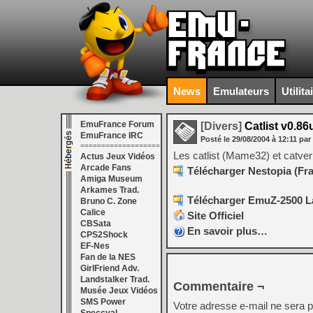
News
Emulateurs
Utilita
EmuFrance Forum
[Divers]
Catlist v0.86
EmuFrance IRC
Posté le
29/08/2004
à
12:11
par
===================
Les catlist (Mame32) et catver
Actus Jeux Vidéos
Arcade Fans
Télécharger Nestopia (Fra
Amiga Museum
Arkames Trad.
Télécharger EmuZ-2500 La
Bruno C. Zone
Calice
Site Officiel
CBSata
En savoir plus…
CPS2Shock
EF-Nes
Fan de la NES
GirlFriend Adv.
Landstalker Trad.
Commentaire ¬
Musée Jeux Vidéos
SMS Power
Votre adresse e-mail ne sera p