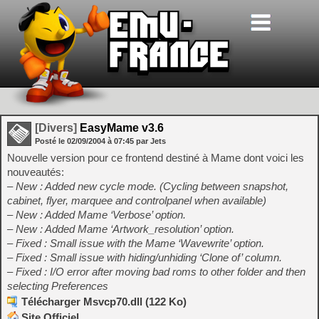
[Divers]
EasyMame v3.6
Posté le
02/09/2004
à
07:45
par Jets
Nouvelle version pour ce frontend destiné à Mame dont voici les
nouveautés:
– New : Added new cycle mode. (Cycling between snapshot,
cabinet, flyer, marquee and controlpanel when available)
– New : Added Mame ‘Verbose’ option.
– New : Added Mame ‘Artwork_resolution’ option.
– Fixed : Small issue with the Mame ‘Wavewrite’ option.
– Fixed : Small issue with hiding/unhiding ‘Clone of’ column.
– Fixed : I/O error after moving bad roms to other folder and then
selecting Preferences
Télécharger Msvcp70.dll (122 Ko)
Site Officiel