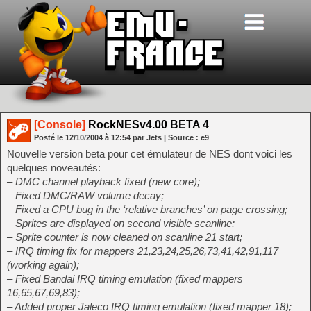
[Console]
RockNESv4.00 BETA 4
Posté le
12/10/2004
à
12:54
par Jets
| Source :
e9
Nouvelle version beta pour cet émulateur de NES dont voici les
quelques noveautés:
– DMC channel playback fixed (new core);
– Fixed DMC/RAW volume decay;
– Fixed a CPU bug in the ‘relative branches’ on page crossing;
– Sprites are displayed on second visible scanline;
– Sprite counter is now cleaned on scanline 21 start;
– IRQ timing fix for mappers 21,23,24,25,26,73,41,42,91,117
(working again);
– Fixed Bandai IRQ timing emulation (fixed mappers
16,65,67,69,83);
– Added proper Jaleco IRQ timing emulation (fixed mapper 18);