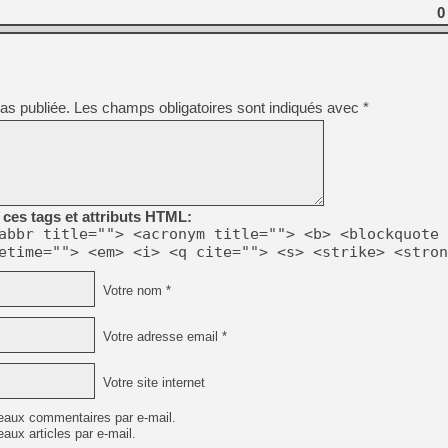
[GK] Résultats Nintendo : 
0
[GK] Déjà des dégraissage
[Mo5] Brickboy cherche à r
[GK] Minecraft et ses « Gra
as publiée.
Les champs obligatoires sont indiqués avec
*
[GK] Beast of Reincarnation
[GK] Ubisoft : fin de parti
[GK] Mémoire cash - Metroid
[GK] Dan Houser (GTA) défe
[GK] Comment EA Sports FC
[GK] Crimson Moon : un Dark
[GK] Isle of Reveries : le j
ces tags et attributs HTML:
[GK] Moonlighter 2 : The En
abbr title=""> <acronym title=""> <b> <blockquote 
[GK] Capcom relance Monste
etime=""> <em> <i> <q cite=""> <s> <strike> <stron
Votre nom *
[GK] Guillermo del Toro ado
Votre adresse email *
Votre site internet
eaux commentaires par e-mail.
aux articles par e-mail.