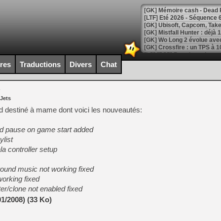
[LTF] Eté 2026 - Séquence 
[GK] Mistfall Hunter : déjà 
[GK] Wo Long 2 évolue avec
[GK] Crossfire : un TPS à 100
[LS] [PS5] Premiers signes 
ires
Traductions
Divers
Chat
b
 Jets
[Mo5] DOOM arrive en cart
nd destiné à mame dont voici les nouveautés:
[GK] Bethesda fête les 30 
[GK] Roblox : l'action en B
nd pause on game start added
list
[GK] Agenda - GeForce NOW
a controller setup
[GK] Devolver Digital en a 
round music not working fixed
[LS] [PS5] ps5-y2jb-autolo
working fixed
ter/clone not enabled fixed
[GK] Pourquoi Marvel Tokon 
[GK] Test : Restory : Chill
01/2008) (33 Ko)
[GK] GTA 6 : Rockstar Games
[GK] Hot Wheels Infinite Rus
[GK] Mémoire cash - Secret 