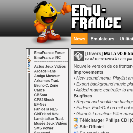
News
Emulateurs
Utilita
EmuFrance Forum
[Divers]
MaLa v0.9.5
EmuFrance IRC
Posté le
02/11/2004
à
12:02
par
===================
Nouvelle version de ce fronte
Actus Jeux Vidéos
Arcade Fans
Improvements
Amiga Museum
• New sound menu. Playlist a
Arkames Trad.
• Export background music play
Bruno C. Zone
• Added mame controller to mal
Calice
CBSata
Bugfixes
CPS2Shock
• Repeat and shuffle on backg
EF-Nes
• FadeIn, FadeOut on exit not 
Fan de la NES
• Gamelist creation: Filter mas
GirlFriend Adv.
Landstalker Trad.
Télécharger Philips CDI (
Musée Jeux Vidéos
Site Officiel
SMS Power