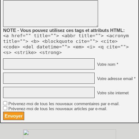
NOTE - Vous pouvez utilisez ces tags et attributs HTML:
<a href="" title=""> <abbr title=""> <acronym
title=""> <b> <blockquote cite=""> <cite>
<code> <del datetime=""> <em> <i> <q cite="">
<s> <strike> <strong>
Votre nom *
Votre adresse email *
Votre site internet
Prévenez-moi de tous les nouveaux commentaires par e-mail.
Prévenez-moi de tous les nouveaux articles par e-mail.