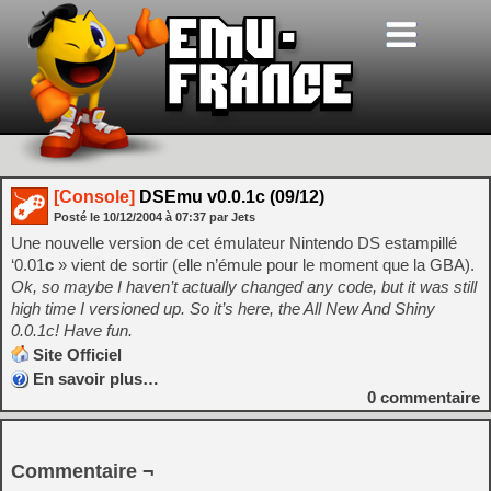
[Console]
DSEmu v0.0.1c (09/12)
Posté le
10/12/2004
à
07:37
par Jets
Une nouvelle version de cet émulateur Nintendo DS estampillé
‘0.01
c
» vient de sortir (elle n’émule pour le moment que la GBA).
Ok, so maybe I haven’t actually changed any code, but it was still
high time I versioned up. So it’s here, the All New And Shiny
0.0.1c! Have fun.
Site Officiel
En savoir plus…
0
commentaire
Commentaire ¬