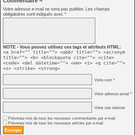
Commentaire ¬
Votre adresse e-mail ne sera pas publiée.
Les champs
obligatoires sont indiqués avec
*
NOTE - Vous pouvez utilisez ces tags et attributs HTML:
<a href="" title=""> <abbr title=""> <acronym
title=""> <b> <blockquote cite=""> <cite>
<code> <del datetime=""> <em> <i> <q cite="">
<s> <strike> <strong>
Votre nom *
Votre adresse email *
Votre site internet
Prévenez-moi de tous les nouveaux commentaires par e-mail.
Prévenez-moi de tous les nouveaux articles par e-mail.