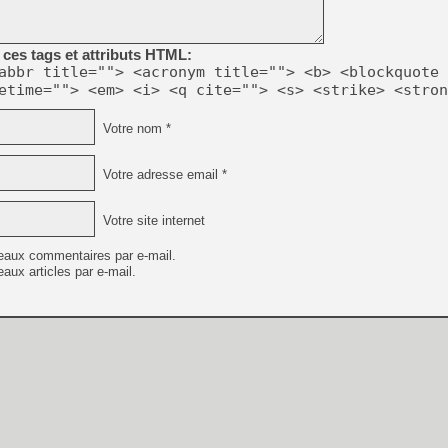
[GK] Beast of Reincarnation
[GK] Ubisoft : fin de parti
[GK] Mémoire cash - Metroid
ces tags et attributs HTML:
[GK] Dan Houser (GTA) défe
[GK] Comment EA Sports FC
abbr title=""> <acronym title=""> <b> <blockquote 
[GK] Crimson Moon : un Dark
etime=""> <em> <i> <q cite=""> <s> <strike> <stron
[GK] Isle of Reveries : le j
[GK] Moonlighter 2 : The En
[GK] Capcom relance Monste
Votre nom *
Votre adresse email *
[Mo5] Deux inédits du Virtu
[GK] Le beat'em up The Walk
Votre site internet
[GK] Endless Legend 2 : enf
eaux commentaires par e-mail.
aux articles par e-mail.
[LS] [PS5] Premiers signes 