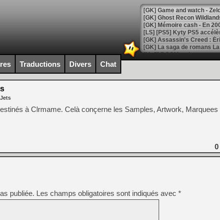
[Mo5] DOOM arrive en cart
[GK] Bethesda fête les 30 
ires
Traductions
Divers
Chat
[GK] Roblox : l'action en B
s
[GK] Agenda - GeForce NOW
 Jets
[GK] Devolver Digital en a 
estinés à Clrmame. Celà conçerne les Samples, Artwork, Marquees e
[LS] [PS5] ps5-y2jb-autolo
[GK] Pourquoi Marvel Tokon 
[GK] Test : Restory : Chill
0
[GK] GTA 6 : Rockstar Games
[GK] Hot Wheels Infinite Rus
[GK] Mémoire cash - Secret 
[GK] Résultats Nintendo : 
[GK] Déjà des dégraissage
as publiée.
Les champs obligatoires sont indiqués avec
*
[Mo5] Brickboy cherche à r
[GK] Minecraft et ses « Gra