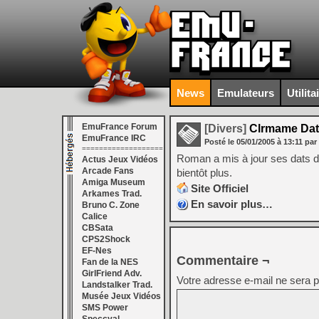
News
Emulateurs
Utilita
EmuFrance Forum
[Divers]
Clrmame Dat
EmuFrance IRC
Posté le
05/01/2005
à
13:11
par
===================
Roman a mis à jour ses dats d
Actus Jeux Vidéos
Arcade Fans
bientôt plus.
Amiga Museum
Site Officiel
Arkames Trad.
En savoir plus…
Bruno C. Zone
Calice
CBSata
CPS2Shock
EF-Nes
Commentaire ¬
Fan de la NES
GirlFriend Adv.
Votre adresse e-mail ne sera p
Landstalker Trad.
Musée Jeux Vidéos
SMS Power