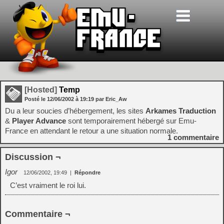
[Hosted]
Temp
Posté le
12/06/2002
à
19:19
par Eric_Aw
Du a leur soucies d’hébergement, les sites
Arkames Traduction
&
Player Advance
sont temporairement hébergé sur Emu-
France en attendant le retour a une situation normale.
1
commentaire
Discussion ¬
Igor
12/06/2002, 19:49
|
Répondre
C’est vraiment le roi lui.
Commentaire ¬