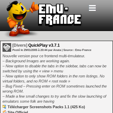
[Divers]
QuickPlay v3.7.1
Posté le
29/01/2005
à
20:44
par Anata
| Source :
Emu-France
Nouvelle version pour ce frontend multi-émulateur.
– Background Images are working again.
– New option to disable the tabs in the sidebar, tabs can now be
switched by using the « view » menu
– New option to only show ROM folders in the rom listings. No
virtual folders, and no ROM « root node »
– Bug Fixed – Pressing enter on ROM sometimes launched the
wrong ROM.
– Made a few small changes to try and fix the slow launching of
emulators some folk are having
Télécharger Screenshots Packs 1.1 (425 Ko)
Site Officiel