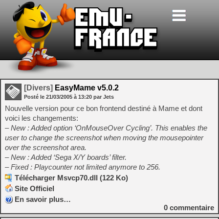
[Divers]
EasyMame v5.0.2
Posté le
21/03/2005
à
13:20
par Jets
Nouvelle version pour ce bon frontend destiné à Mame et dont
voici les changements:
– New : Added option ‘OnMouseOver Cycling’. This enables the
user to change the screenshot when moving the mousepointer
over the screenshot area.
– New : Added ‘Sega X/Y boards’ filter.
– Fixed : Playcounter not limited anymore to 256.
Télécharger Msvcp70.dll (122 Ko)
Site Officiel
En savoir plus…
0
commentaire